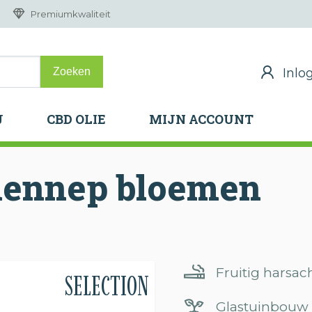
Premiumkwaliteit
Inlo
Inlo
J
CBD OLIE
MIJN ACCOUNT
J
CBD OLIE
MIJN ACCOUNT
hennep
bloemen
Fruitig harsa
SELECTION
Glastuinbouw 