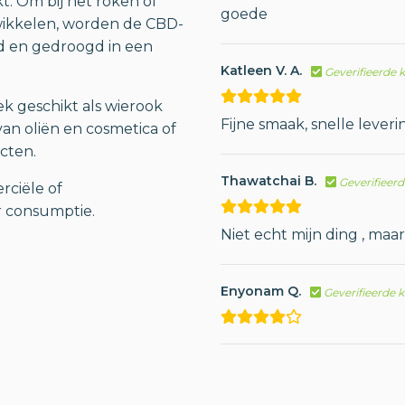
t. Om bij het roken of
goede
wikkelen, worden de CBD-
d en gedroogd in een
Katleen V. A.
Geverifieerde 
tek geschikt als wierook
Fijne smaak, snelle leveri
an oliën en cosmetica of
cten.
Thawatchai B.
Geverifieer
ciële of
r consumptie.
Niet echt mijn ding , maar
Enyonam Q.
Geverifieerde 