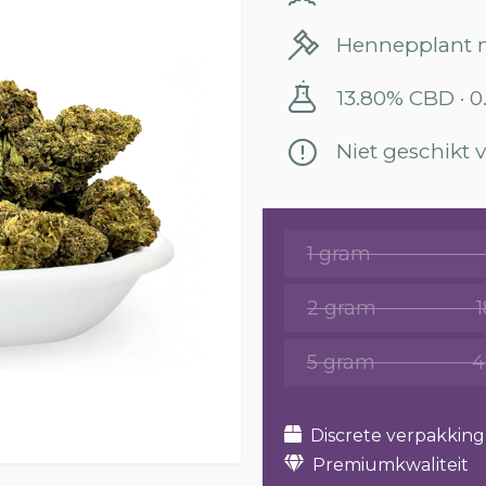
Hennepplant m
13.80% CBD · 
Niet geschikt
1 gram
2 gram
5 gram
4
Discrete verpakking
Premiumkwaliteit