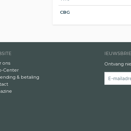
CBG
SITE
IEUWSBRI
r ons
Ontvang nie
p-Center
ending & betaling
tact
azine