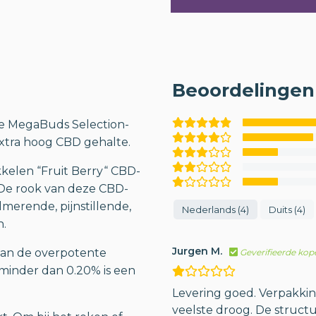
Beoordelingen 
te MegaBuds Selection-
extra hoog CBD gehalte.
elen “Fruit Berry“ CBD-
 De rook van deze CBD-
merende, pijnstillende,
Nederlands (4)
Duits (4)
n.
Jurgen M.
 van de overpotente
Geverifieerde kop
minder dan 0.20% is een
Levering goed. Verpakkin
veelste droog. De structu