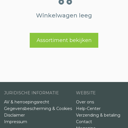
Winkelwagen leeg
Assortiment bekijken
JURIDISCHE INFORMATIE
WEBSITE
AV & herroepingsrecht
Over ons
Gegevensbescherming & Cookies
Help-Center
Disclaimer
Verzending & betaling
Impressum
Contact