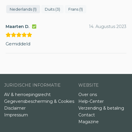
Nederlands (1)
Duits (3)
Frans (1)
Maarten D.
14. Augustus 2023
Gemiddeld
JURIDISCHE INFORMATIE
WEBSITE
AV & herroepingsrecht
Over ons
Gegevensbescherming & Cookies
Help-Center
Disclaimer
Verzending & betaling
Impressum
Contact
Magazine