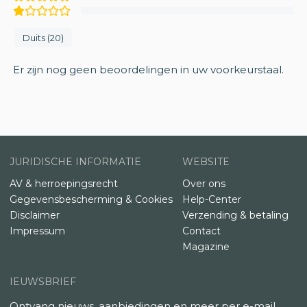
Duits (20)
Er zijn nog geen beoordelingen in uw voorkeurstaal.
JURIDISCHE INFORMATIE
WEBSITE
AV & herroepingsrecht
Over ons
Gegevensbescherming & Cookies
Help-Center
Disclaimer
Verzending & betaling
Impressum
Contact
Magazine
IEUWSBRIEF
Ontvang nieuws, aanbiedingen en meer per e-mail.