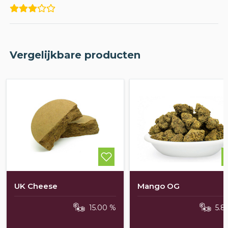
Vergelijkbare producten
UK Cheese
Mango OG
15.00 %
5.8