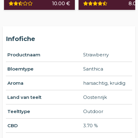
10.00 €
8.0
Infofiche
Productnaam
Strawberry
Bloemtype
Santhica
Aroma
harsachtig, kruidig
Land van teelt
Oostenrijk
Teelttype
Outdoor
CBD
3.70 %