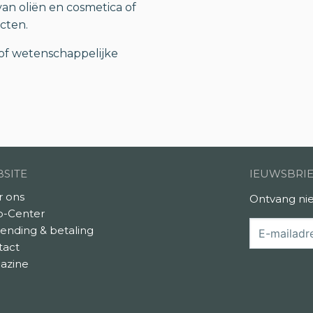
an oliën en cosmetica of
cten.
of wetenschappelijke
SITE
IEUWSBRI
r ons
Ontvang nie
p-Center
ending & betaling
tact
azine