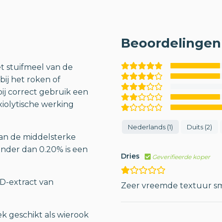
Beoordelingen 
t stuifmeel van de
bij het roken of
ij correct gebruik een
xiolytische werking
Nederlands (1)
Duits (2)
van de middelsterke
inder dan 0.20% is een
Dries
Geverifieerde koper
BD-extract van
Zeer vreemde textuur s
ek geschikt als wierook