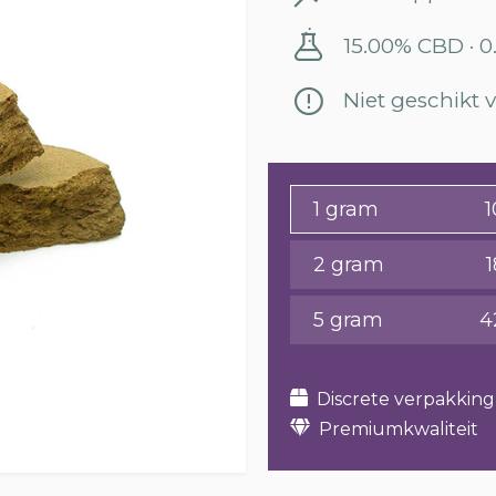
15.00% CBD · 
Niet geschikt
1 gram
1
2 gram
5 gram
4
Discrete verpakking
Premiumkwaliteit