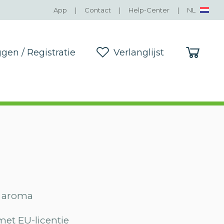
App
|
Contact
|
Help-Center
|
NL
ggen / Registratie
Verlanglijst
ggen / Registratie
Verlanglijst
s aroma
et EU-licentie