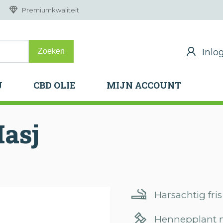
Premiumkwaliteit
Inlo
Inlo
J
CBD OLIE
MIJN ACCOUNT
J
CBD OLIE
MIJN ACCOUNT
asj
Harsachtig fri
Hennepplant m