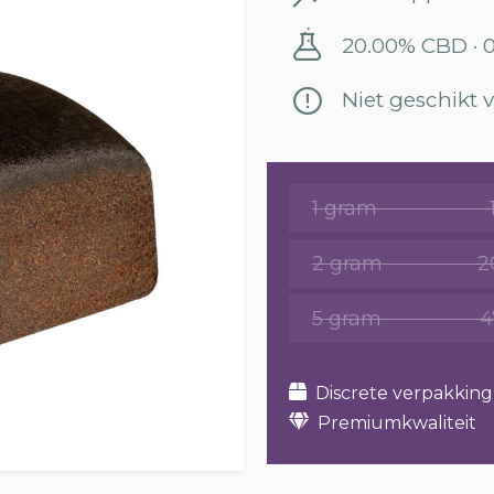
20.00% CBD · 
Niet geschikt
1 gram
2 gram
2
5 gram
4
Discrete verpakking
Premiumkwaliteit