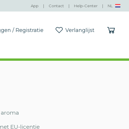
App
|
Contact
|
Help-Center
|
NL
ggen / Registratie
Verlanglijst
ggen / Registratie
Verlanglijst
s aroma
et EU-licentie