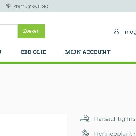
Premiumkwaliteit
Inlo
Inlo
J
CBD OLIE
MIJN ACCOUNT
J
CBD OLIE
MIJN ACCOUNT
Harsachtig fri
Hennepplant m