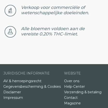
Verkoop voor commerciële of
wetenschappelijke doeleinden.
Alle bloemen voldoen aan de
vereiste 0.20% THC-limiet.
JURIDISCHE INFORMATIE
WEBSITE
AV & herroepingsrecht
Over ons
Gegevensbescherming & Cookies
Help-Center
Disclaimer
Verzending & betaling
Impressum
Contact
Magazine