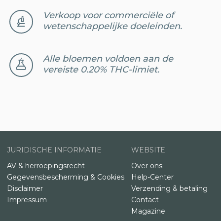
Verkoop voor commerciële of
wetenschappelijke doeleinden.
Alle bloemen voldoen aan de
vereiste 0.20% THC-limiet.
JURIDISCHE INFORMATIE
WEBSITE
AV & herroepingsrecht
Over ons
Gegevensbescherming & Cookies
Help-Center
Disclaimer
Verzending & betaling
Impressum
Contact
Magazine